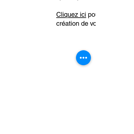
Cliquez ici
pour obtenir des 
création de vos termes et c